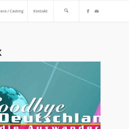
iere / Casting
Kontakt
X