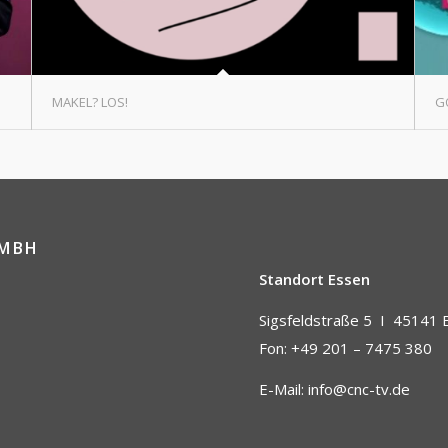
MAKEL? LOS!
G
GMBH
Standort Essen
Sigsfeldstraße 5 I
45141 
Fon: +49 201 – 7475 380
E-Mail:
info@cnc-tv.de