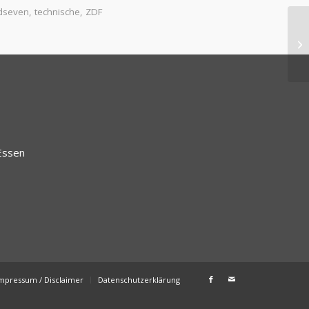
dseven
,
technische
,
ZDF
Essen
mpressum / Disclaimer
Datenschutzerklärung