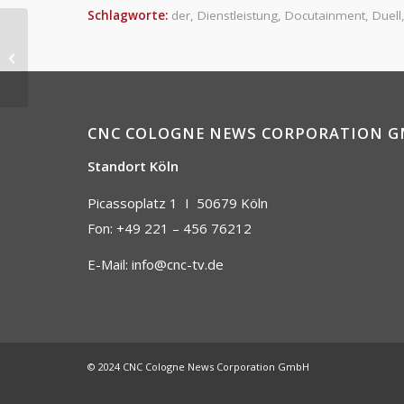
Schlagworte:
der
,
Dienstleistung
,
Docutainment
,
Duell
DIE DR. WIMMER SHOW
CNC COLOGNE NEWS CORPORATION 
Standort Köln
Picassoplatz 1 I
50679 Köln
Fon: +49 221 – 456 76212
E-Mail:
info@cnc-tv.de
© 2024 CNC Cologne News Corporation GmbH