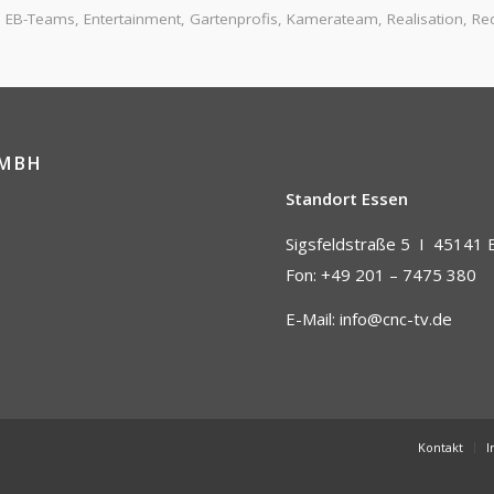
,
EB-Teams
,
Entertainment
,
Gartenprofis
,
Kamerateam
,
Realisation
,
Re
GMBH
Standort Essen
Sigsfeldstraße 5 I
45141 
Fon: +49 201 – 7475 380
E-Mail:
info@cnc-tv.de
Kontakt
I